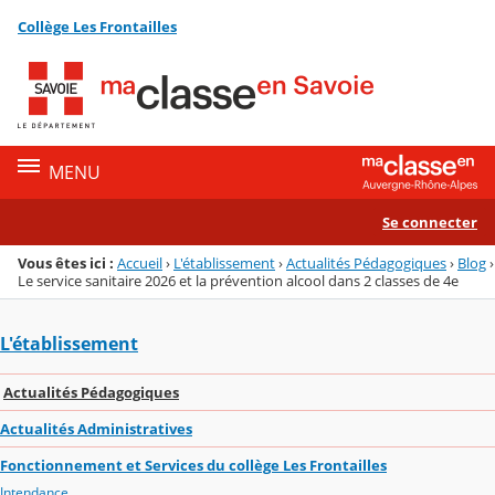
Panneau de gestion des cookies
Collège Les Frontailles
Menu de la rubrique
Contenu
MENU
Se connecter
Vous êtes ici :
Accueil
›
L'établissement
›
Actualités Pédagogiques
›
Blog
›
Le service sanitaire 2026 et la prévention alcool dans 2 classes de 4e
L'établissement
Actualités Pédagogiques
Actualités Administratives
Fonctionnement et Services du collège Les Frontailles
Intendance