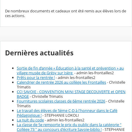
De nombreux documents et cadeaux ont été remis aux élèves lors de
ces actions.
Dernières actualités
Sortie de fin d’année « Éducation à la santé et prévention » au
village musée de Grésy sur Isère
- admin les-frontailles2
Prêts pour la rentrée !
- admin les-frontailles2
Calendrier de rentrée 2026 au collège les Frontailles
- Christelle
Trimatis
CCI SAVOIE - CONVENTION MINI STAGE DECOUVERTE et OPEN
BADGE
- Christelle Trimatis
Fournitures scolaires classes de 6ème rentrée 2026
- Christelle
Trimatis
Le travail des élèves de 5ème C-D à l'honneur dans le Café
Pédagogique !
- STEPHANIE LOKOLI
La nuit du code
- admin les-frontailles2
La classe de 5e remporte le prix du public dans la catégorie "
Collège 73 " au concours d'écriture Savoie-biblio !
- STEPHANIE