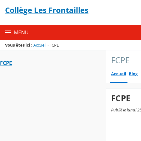
Panneau de gestion des cookies
Collège Les Frontailles
Menu de la rubrique
Contenu
MENU
Vous êtes ici :
Accueil
›
FCPE
FCPE
FCPE
Accueil
Blog
FCPE
Publié le lundi 