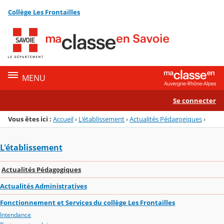
Panneau de gestion des cookies
Collège Les Frontailles
Menu de la rubrique
Contenu
MENU
Se connecter
Vous êtes ici :
Accueil
›
L'établissement
›
Actualités Pédagogiques
›
L'établissement
Actualités Pédagogiques
Actualités Administratives
Fonctionnement et Services du collège Les Frontailles
Intendance