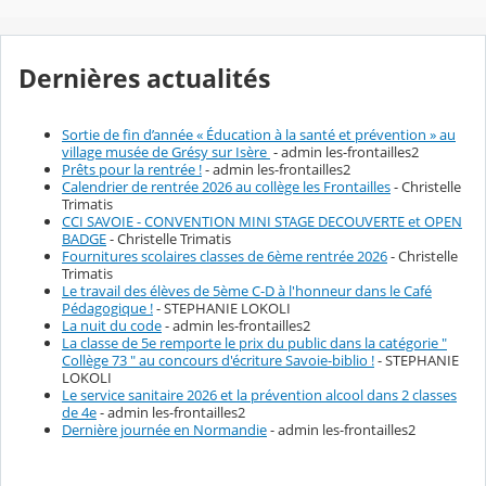
Dernières actualités
Sortie de fin d’année « Éducation à la santé et prévention » au
village musée de Grésy sur Isère
- admin les-frontailles2
Prêts pour la rentrée !
- admin les-frontailles2
Calendrier de rentrée 2026 au collège les Frontailles
- Christelle
Trimatis
CCI SAVOIE - CONVENTION MINI STAGE DECOUVERTE et OPEN
BADGE
- Christelle Trimatis
Fournitures scolaires classes de 6ème rentrée 2026
- Christelle
Trimatis
Le travail des élèves de 5ème C-D à l'honneur dans le Café
Pédagogique !
- STEPHANIE LOKOLI
La nuit du code
- admin les-frontailles2
La classe de 5e remporte le prix du public dans la catégorie "
Collège 73 " au concours d'écriture Savoie-biblio !
- STEPHANIE
LOKOLI
Le service sanitaire 2026 et la prévention alcool dans 2 classes
de 4e
- admin les-frontailles2
Dernière journée en Normandie
- admin les-frontailles2