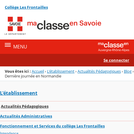
Panneau de gestion des cookies
Collège Les Frontailles
Menu de la rubrique
Contenu
MENU
Se connecter
Vous êtes ici :
Accueil
›
L'établissement
›
Actualités Pédagogiques
›
Blog
›
Dernière journée en Normandie
L'établissement
Actualités Pédagogiques
Actualités Administratives
Fonctionnement et Services du collège Les Frontailles
Intendance