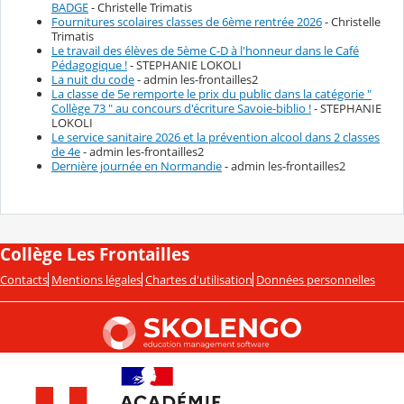
BADGE
- Christelle Trimatis
Fournitures scolaires classes de 6ème rentrée 2026
- Christelle
Trimatis
Le travail des élèves de 5ème C-D à l'honneur dans le Café
Pédagogique !
- STEPHANIE LOKOLI
La nuit du code
- admin les-frontailles2
La classe de 5e remporte le prix du public dans la catégorie "
Collège 73 " au concours d'écriture Savoie-biblio !
- STEPHANIE
LOKOLI
Le service sanitaire 2026 et la prévention alcool dans 2 classes
de 4e
- admin les-frontailles2
Dernière journée en Normandie
- admin les-frontailles2
Collège Les Frontailles
Contacts
Mentions légales
Chartes d'utilisation
Données personnelles