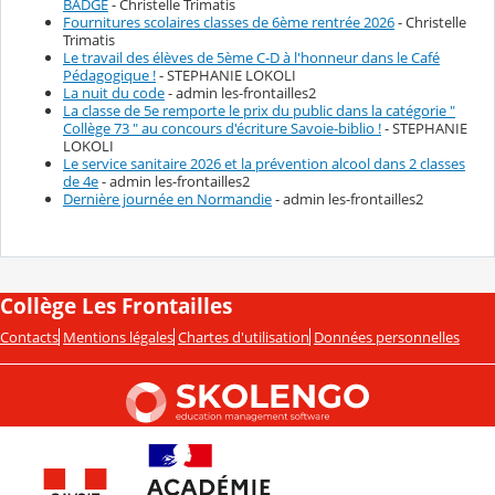
BADGE
- Christelle Trimatis
Fournitures scolaires classes de 6ème rentrée 2026
- Christelle
Trimatis
Le travail des élèves de 5ème C-D à l'honneur dans le Café
Pédagogique !
- STEPHANIE LOKOLI
La nuit du code
- admin les-frontailles2
La classe de 5e remporte le prix du public dans la catégorie "
Collège 73 " au concours d'écriture Savoie-biblio !
- STEPHANIE
LOKOLI
Le service sanitaire 2026 et la prévention alcool dans 2 classes
de 4e
- admin les-frontailles2
Dernière journée en Normandie
- admin les-frontailles2
Collège Les Frontailles
Contacts
Mentions légales
Chartes d'utilisation
Données personnelles