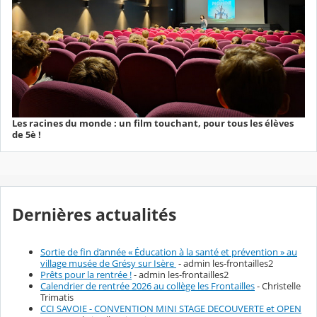
Les racines du monde : un film touchant, pour tous les élèves
de 5è !
Dernières actualités
Sortie de fin d’année « Éducation à la santé et prévention » au
village musée de Grésy sur Isère
- admin les-frontailles2
Prêts pour la rentrée !
- admin les-frontailles2
Calendrier de rentrée 2026 au collège les Frontailles
- Christelle
Trimatis
CCI SAVOIE - CONVENTION MINI STAGE DECOUVERTE et OPEN