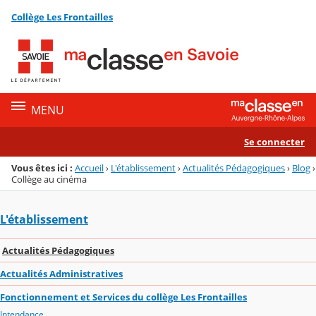
Panneau de gestion des cookies
Collège Les Frontailles
Menu de la rubrique
Contenu
MENU
Se connecter
Vous êtes ici :
Accueil
›
L'établissement
›
Actualités Pédagogiques
›
Blog
›
Collège au cinéma
L'établissement
Actualités Pédagogiques
Actualités Administratives
Fonctionnement et Services du collège Les Frontailles
Intendance