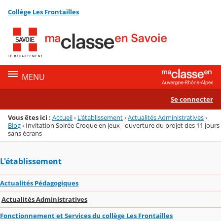
Panneau de gestion des cookies
Collège Les Frontailles
Menu de la rubrique
Contenu
MENU
Se connecter
Vous êtes ici :
Accueil
›
L'établissement
›
Actualités Administratives
›
Blog
›
Invitation Soirée Croque en jeux - ouverture du projet des 11 jours
sans écrans
L'établissement
Actualités Pédagogiques
Actualités Administratives
Fonctionnement et Services du collège Les Frontailles