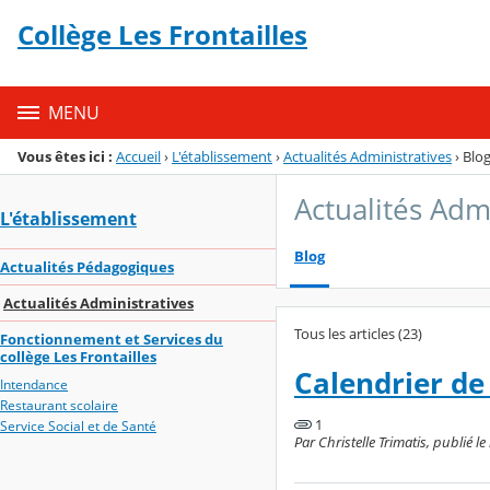
Panneau de gestion des cookies
Collège Les Frontailles
Menu de la rubrique
Contenu
MENU
Vous êtes ici :
Accueil
›
L'établissement
›
Actualités Administratives
›
Blo
Actualités Adm
L'établissement
Blog
Actualités Pédagogiques
Actualités Administratives
Tous les articles (23)
Fonctionnement et Services du
collège Les Frontailles
Calendrier de 
Intendance
Restaurant scolaire
1
Service Social et de Santé
Par Christelle Trimatis, publié l