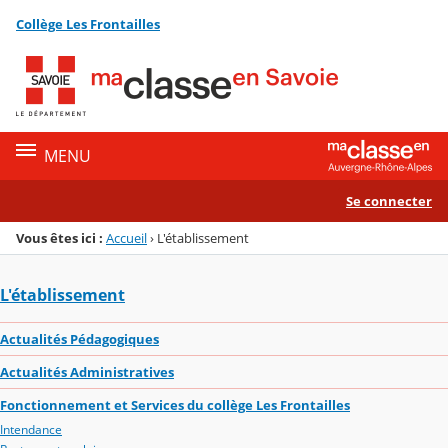
Panneau de gestion des cookies
Collège Les Frontailles
Menu de la rubrique
Contenu
MENU
Se connecter
Vous êtes ici :
Accueil
›
L'établissement
L'établissement
Actualités Pédagogiques
Actualités Administratives
Fonctionnement et Services du collège Les Frontailles
Intendance