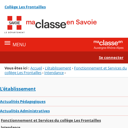
Panneau de gestion des cookies
Collège Les Frontailles
Menu de la rubrique
Contenu
MENU
Se connecter
Vous êtes ici :
Accueil
›
L'établissement
›
Fonctionnement et Services du
collège Les Frontailles
›
Intendance
›
L'établissement
Actualités Pédagogiques
Actualités Administratives
Fonctionnement et Services du collège Les Frontailles
Intendance